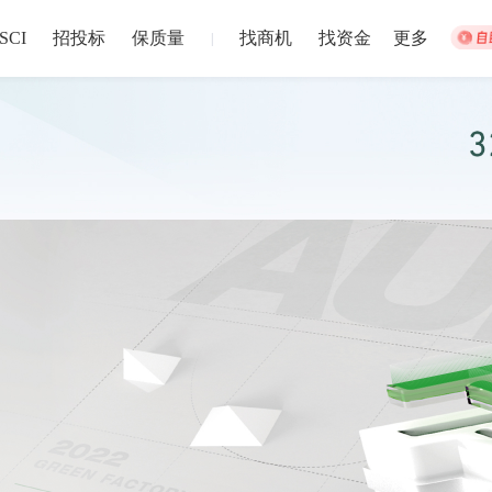
SCI
招投标
保质量
找商机
找资金
更多
|
集体宿舍建设
松江站
招募截止
以上
盐城市
注册资本1
024-12-30 截止
2024-12-02
中博华远压力容器厂地块B房地产开发项目储藏室门材料采购
中博华远
招募截止
上
济南市
-
青岛市
-
淄博市
-
枣庄市
-
东营市
-
烟台市
注册资本1
024-06-27 截止
2024-06-20