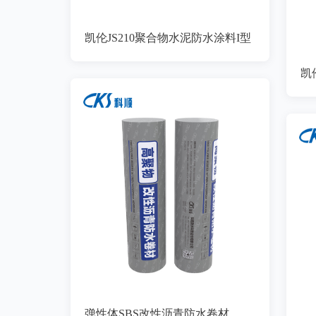
凯伦JS210聚合物水泥防水涂料I型
凯
弹性体SBS改性沥青防水卷材