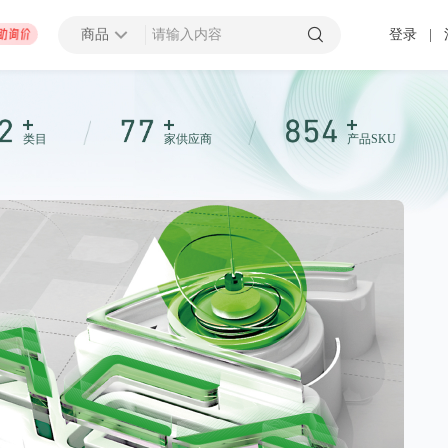
商品
登录
|
查看更多
类目
家供应商
产品SKU
招募截止
000万以上
上海市
 发布 2025-01-10 截止
压力容器厂地块B房地产开发项目太阳能材料采购
招募中
0万以上
-
潍坊市
济南市
-
济宁市
-
青岛市
-
泰安市
-
淄博市
-
威海市
-
枣庄市
-
日照市
-
东营市
-
莱芜市
-
烟台
-
临
 发布 2099-12-31 截止