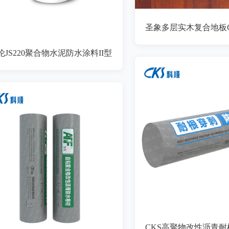
圣象多层实木复合地板CF
伦JS220聚合物水泥防水涂料II型