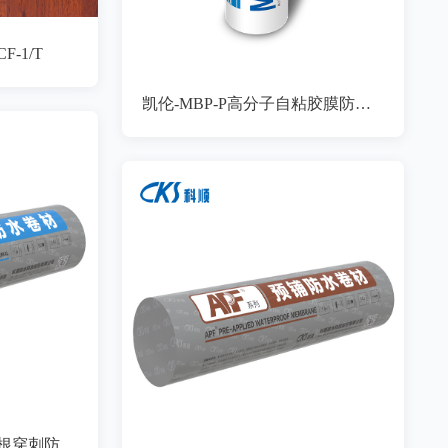
-1/T
凯伦-MBP-P高分子自粘胶膜防水卷材
CKS高聚物改性沥青耐根穿刺防水卷材