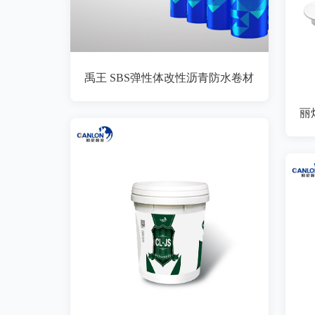
禹王 SBS弹性体改性沥青防水卷材
丽