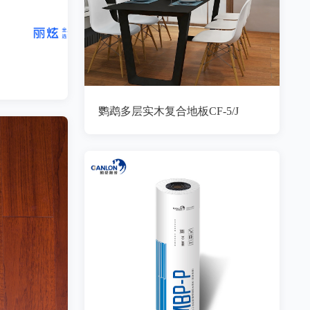
鹦鹉多层实木复合地板CF-5/J