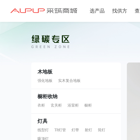
选产品
找供方
查
招募寻源
招募寻源
2025年双星村
注册资本100万
木地板
2024-12-16 发布 2
强化地板
实木复合地板
橱柜收纳
衣柜
玄关柜
浴室柜
橱柜
注册资本10万以
2024-06-20 发布 2
灯具
线型灯
T8灯管
灯带
射灯
筒灯
吸顶灯