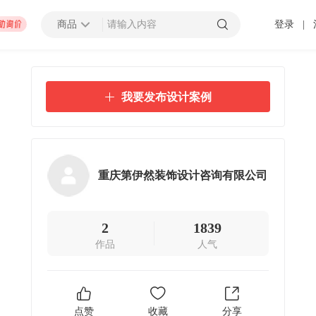
商品
登录
|
查看更多
我要发布设计案例
招募截止
000万以上
上海市
重庆第伊然装饰设计咨询有限公司
 发布 2025-01-10 截止
压力容器厂地块B房地产开发项目太阳能材料采购
2
1839
作品
人气
招募中
0万以上
-
潍坊市
济南市
-
济宁市
-
青岛市
-
泰安市
-
淄博市
-
威海市
-
枣庄市
-
日照市
-
东营市
-
莱芜市
-
烟台
-
临
 发布 2099-12-31 截止
点赞
收藏
分享