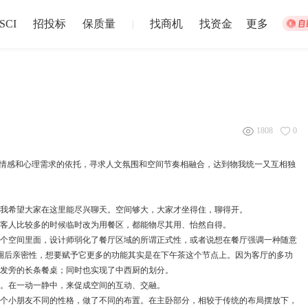
SCI
招投标
保质量
找商机
找资金
更多
|
集体宿舍建设
松江站
1808
0
招募截止
以上
盐城市
注册资本1
为情感和心理需求的依托，寻求人文氛围和空间节奏相融合，达到物我统一又互相独
024-12-30 截止
2024-12-02
我希望大家在这里能尽兴聊天。空间够大，大家才坐得住，聊得开。
中博华远压力容器厂地块B房地产开发项目储藏室门材料采购
中博华远
客人比较多的时候临时改为用餐区，都能物尽其用、怡然自得。
招募截止
个空间里面，设计师弱化了餐厅区域的所谓正式性，或者说想在餐厅强调一种随意
上
济南市
-
青岛市
-
淄博市
-
枣庄市
-
东营市
-
烟台市
注册资本1
圈后亲密性，想要赋予它更多的功能其实是在下午茶这个节点上。因为客厅的多功
024-06-27 截止
2024-06-20
沙发旁的长条餐桌；同时也实现了中西厨的划分。
。在一动一静中，来促成空间的互动、交融。
个小朋友不同的性格，做了不同的布置。在主卧部分，相较于传统的布局摆放下，