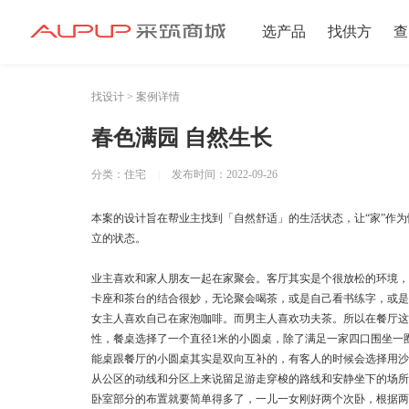
选产品
找供方
查
找设计 > 案例详情
招募寻源
招募寻源
春色满园 自然生长
2025年双星村
分类：住宅
|
发布时间：2022-09-26
注册资本100万
本案的设计旨在帮业主找到「自然舒适」的生活状态，让“家”作
2024-12-16 发布 2
立的状态。
业主喜欢和家人朋友一起在家聚会。客厅其实是个很放松的环境，
卡座和茶台的结合很妙，无论聚会喝茶，或是自己看书练字，或是
女主人喜欢自己在家泡咖啡。而男主人喜欢功夫茶。所以在餐厅这
注册资本10万以
性，餐桌选择了一个直径1米的小圆桌，除了满足一家四口围坐一
2024-06-20 发布 2
能桌跟餐厅的小圆桌其实是双向互补的，有客人的时候会选择用
从公区的动线和分区上来说留足游走穿梭的路线和安静坐下的场所
卧室部分的布置就要简单得多了，一儿一女刚好两个次卧，根据两