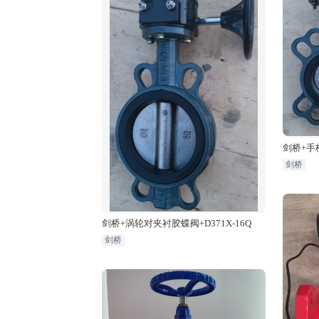
剑桥+手柄
剑桥
剑桥+涡轮对夹衬胶蝶阀+D371X-16Q
剑桥