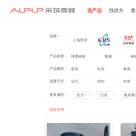
选产品
找供方
查
招募寻源
品牌：
上海凯特
产品材质：
球墨铸铁
黄铜
铸
产品颜色：
蓝色
红色
银色
连接方式：
法兰
丝扣
对夹
更多属性：
压力
口径
集采商
综合排序