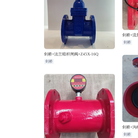
剑桥+流量
剑桥
剑桥+法兰暗杆闸阀+Z45X-16Q
剑桥
剑桥+沟槽
剑桥