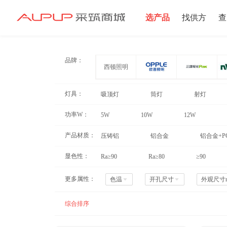
选产品
找供方
查
招募寻源
招募寻源
品牌：
西顿照明
2025年双星村集体
灯具：
吸顶灯
筒灯
射灯
电源
注册资本100万以上
功率W：
5W
10W
12W
2024-12-16 发布 2024-1
产品材质：
压铸铝
铝合金
铝合金+P
剑锋
旺鼎
铝合金+PMMA
显色性：
Ra≥90
Ra≥80
≥90
注册资本10万以上
更多属性：
色温
开孔尺寸
外观尺寸
2024-06-20 发布 2024-0
综合排序