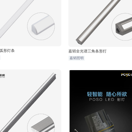
弧形灯条
嘉韬全光谱三角条形灯
嘉韬照明