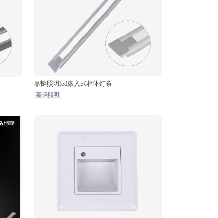
嘉韬照明led嵌入式柜体灯条
嘉韬照明