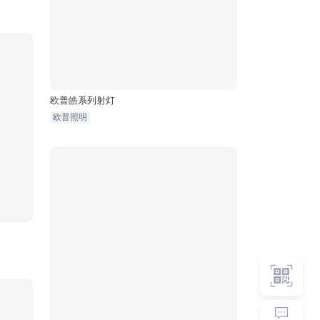
欧普皓系列射灯
欧普照明