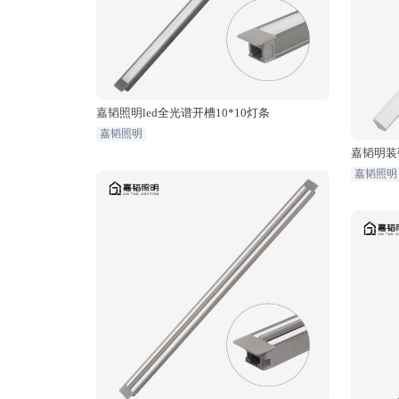
嘉韬照明led全光谱开槽10*10灯条
嘉韬照明
嘉韬明装
嘉韬照明