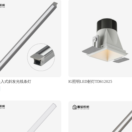
d嵌入式斜发光线条灯
IG照明LED射灯TD612025