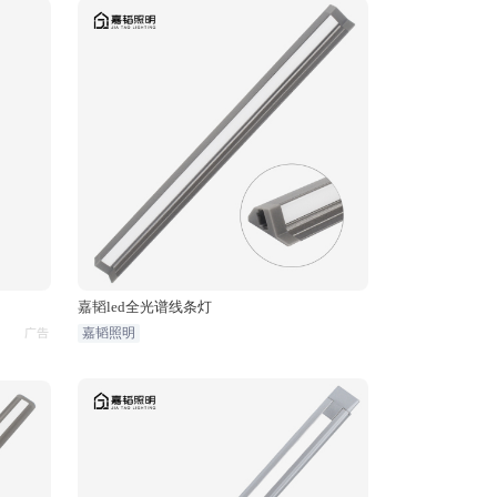
嘉韬led全光谱线条灯
嘉韬照明