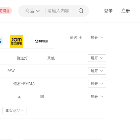
商品
登录
|
注册
查看更多
多选
展开
轨道灯
其他
展开
招募截止
万以上
上海市
36W
展开
2025-01-10 截止
铝材+PMMA
展开
无
90
展开
容器厂地块B房地产开发项目太阳能材料采购
招募中
以上
坊市
济南市
-
济宁市
-
青岛市
-
泰安市
-
淄博市
-
威海市
-
枣庄市
-
日照市
-
东营市
-
莱芜市
-
烟台市
-
临沂市
集采商品
2099-12-31 截止