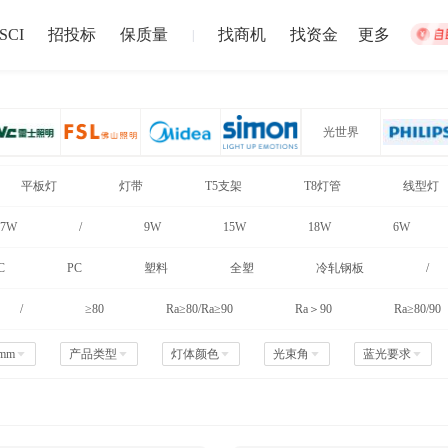
SCI
招投标
保质量
找商机
找资金
更多
|
光世界
美的Midea
鸿雁
宿舍建设
松江站
平板灯
灯带
T5支架
T8灯管
线型灯
招募截止
盐城市
注册资本1000
7W
/
9W
15W
18W
6W
欧普
2-30 截止
2024-12-02 发布 
C
PC
塑料
全塑
冷轧钢板
/
/
≥80
Ra≥80/Ra≥90
Ra＞90
Ra≥80/90
中博华远压力容器厂地块B房地产开发项目储藏室门材料采购
中博华远压力
招募截止
济南市
-
青岛市
-
淄博市
-
枣庄市
-
东营市
-
烟台市
注册资本10万
-
潍
mm
产品类型
灯体颜色
光束角
蓝光要求
6-27 截止
2024-06-20 发布 