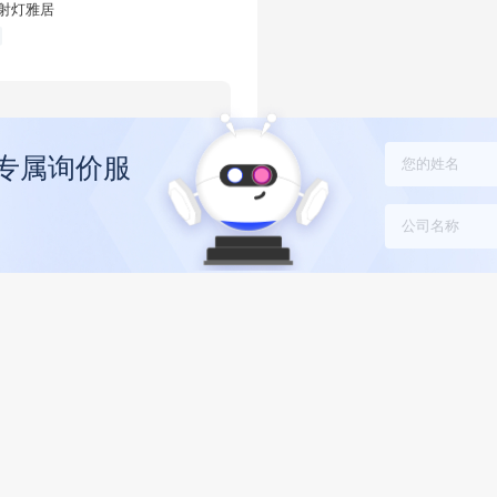
D射灯雅居
1专属询价服
新C标-中西部及上海-欧普LED吸顶灯M
欧普照明
佳明装筒灯