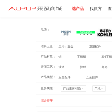
选产品
找供方
查
招募寻源
品牌：
高仪
洁具五金：
卫浴小五金
卫浴配件
产品材质：
铜
不锈钢
304不
表面工艺：
镀铬
拉丝
亮光
产品类型：
五金配件
五金挂件
更多属性：
产品主体材质
产地
昆山日门
综合排序