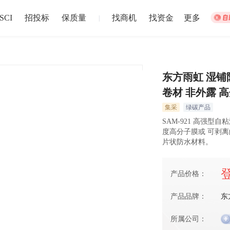
SCI
招投标
保质量
找商机
找资金
更多
|
东方雨虹 湿铺
卷材 非外露 
集体宿舍建设
松江站
集采
绿碳产品
招募截止
以上
盐城市
注册资本1
SAM-921 高强
024-12-30 截止
2024-12-02
度高分子膜或 可剥
片状防水材料。
中博华远压力容器厂地块B房地产开发项目储藏室门材料采购
中博华远
产品价格：
招募截止
上
济南市
-
青岛市
-
淄博市
-
枣庄市
-
东营市
-
烟台市
注册资本1
024-06-27 截止
产品品牌：
2024-06-20
东
所属公司：