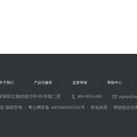
关于我们
产品与服务
监督举报
帮助中心
琴新区红旗村粗沙环105号第二层
400-0656-060
aupup@au
6 采筑 版权所有
粤公网安备 44030402005102号
营业执照
增值电信业