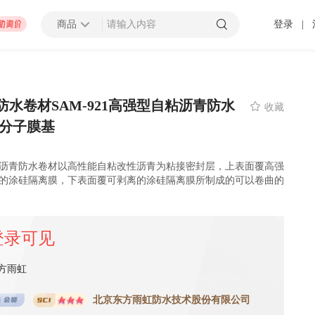
商品
登录
|
查看更多
防水卷材SAM-921高强型自粘沥青防水

收藏
高分子膜基
招募截止
000万以上
上海市
型自粘沥青防水卷材以高性能自粘改性沥青为粘接密封层，上表面覆高强
 发布 2025-01-10 截止
离的涂硅隔离膜，下表面覆可剥离的涂硅隔离膜所制成的可以卷曲的
压力容器厂地块B房地产开发项目太阳能材料采购
登录可见
招募中
0万以上
-
潍坊市
济南市
-
济宁市
-
青岛市
-
泰安市
-
淄博市
-
威海市
-
枣庄市
-
日照市
-
东营市
-
莱芜市
-
烟台
-
临
 发布 2099-12-31 截止
方雨虹
北京东方雨虹防水技术股份有限公司