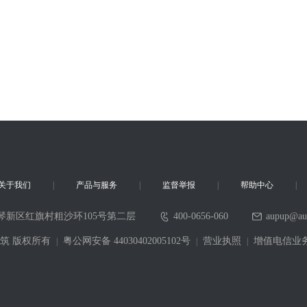
关于我们
产品与服务
监督举报
帮助中心
琴新区红旗村粗沙环105号第二层
400-0656-060
aupup@au
6 采筑 版权所有
粤公网安备 44030402005102号
营业执照
增值电信业