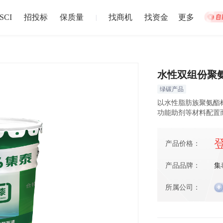
SCI
招投标
保质量
找商机
找资金
更多
|
水性双组份聚
绿碳产品
集体宿舍建设
松江站
以水性脂肪族聚氨酯
招募截止
以上
盐城市
注册资本1
功能助剂等材料配置
024-12-30 截止
2024-12-02
产品价格：
中博华远压力容器厂地块B房地产开发项目储藏室门材料采购
中博华远
产品品牌：
集
招募截止
上
济南市
-
青岛市
-
淄博市
-
枣庄市
-
东营市
-
烟台市
注册资本1
所属公司：
024-06-27 截止
2024-06-20