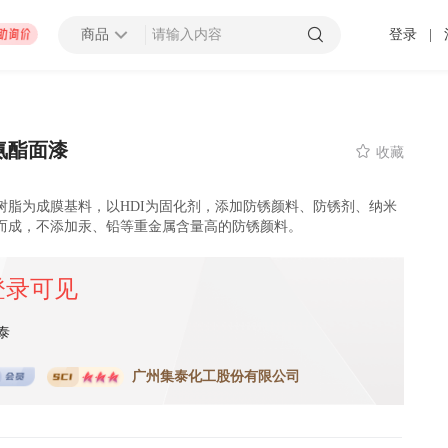
商品
登录
|
查看更多
氨酯面漆

收藏
树脂为成膜基料，以HDI为固化剂，添加防锈颜料、防锈剂、纳米
招募截止
000万以上
上海市
而成，不添加汞、铅等重金属含量高的防锈颜料。
 发布 2025-01-10 截止
登录可见
压力容器厂地块B房地产开发项目太阳能材料采购
泰
招募中
0万以上
-
潍坊市
济南市
-
济宁市
-
青岛市
-
泰安市
-
淄博市
-
威海市
-
枣庄市
-
日照市
-
东营市
-
莱芜市
-
烟台
-
临
广州集泰化工股份有限公司
 发布 2099-12-31 截止