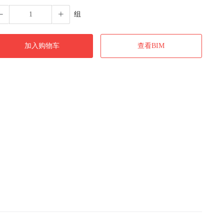
组
加入购物车
查看BIM