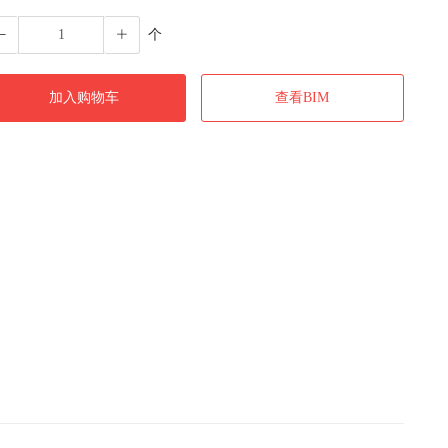
个
加入购物车
查看BIM