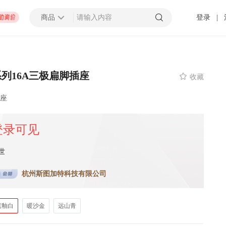
商品
登录
|
查看更多
系列16A三极扁脚插座

收藏
插座
招募截止
000万以上
上海市
 发布 2025-01-10 截止
登录可见
世
压力容器厂地块B房地产开发项目太阳能材料采购
杭州斯图加特科技有限公司
招募中
0万以上
-
潍坊市
济南市
-
济宁市
-
青岛市
-
泰安市
-
淄博市
-
威海市
-
枣庄市
-
日照市
-
东营市
-
莱芜市
-
烟台
-
临
 发布 2099-12-31 截止
素釉白
暖沙金
远山青