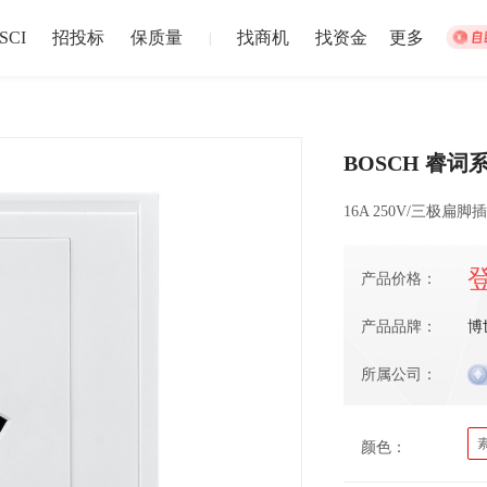
SCI
招投标
保质量
找商机
找资金
更多
|
BOSCH 睿词
集体宿舍建设
松江站
16A 250V/三极扁脚
招募截止
以上
盐城市
注册资本1
024-12-30 截止
2024-12-02
产品价格：
产品品牌：
博
中博华远压力容器厂地块B房地产开发项目储藏室门材料采购
中博华远
所属公司：
招募截止
上
济南市
-
青岛市
-
淄博市
-
枣庄市
-
东营市
-
烟台市
注册资本1
024-06-27 截止
2024-06-20
颜色：