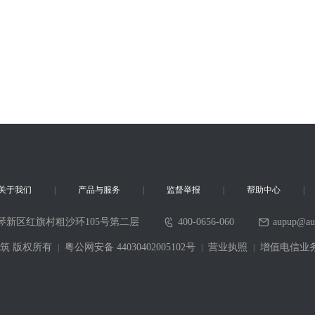
关于我们
产品与服务
监督举报
帮助中心
琴新区红旗村粗沙环105号第二层
400-0656-060
aupup@au
6 采筑 版权所有
粤公网安备 44030402005102号
营业执照
增值电信业