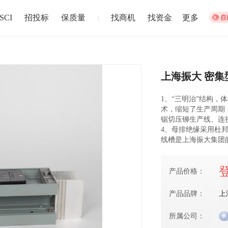
SCI
招投标
保质量
找商机
找资金
更多
|
上海振大 密集型母
集体宿舍建设
松江站
1、“三明治”结构，
招募截止
术，缩短了生产周期
以上
盐城市
注册资本1
锯切压铆生产线、连
024-12-30 截止
2024-12-02
4、母排绝缘采用杜邦
线槽是上海振大集团
中博华远压力容器厂地块B房地产开发项目储藏室门材料采购
中博华远
产品价格：
招募截止
上
济南市
-
青岛市
-
淄博市
-
枣庄市
-
东营市
-
烟台市
注册资本1
产品品牌：
上
024-06-27 截止
2024-06-20
所属公司：