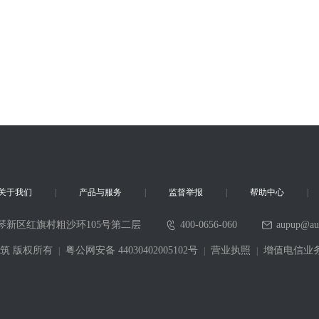
关于我们
产品与服务
监督举报
帮助中心
琴新区红旗村粗沙环105号第二层
400-0656-060
aupup@au
6 采筑 版权所有
粤公网安备 44030402005102号
营业执照
增值电信业