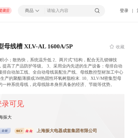
商品
登录
|
查看更多
线槽 XLV-AL 1600A/5P

收藏
体积小；散热快，系统温升低 2、两片式”结构，配合无孔锁铆技
，提高了产品防护等级。 3、采用业内先进的生产设备：母排自动
招募截止
000万以上
上海市
接排自动加工线、全自动母线装配生产线、母线数控型材加工中心
 发布 2025-01-10 截止
生产的聚酯薄膜或3M热固性环氧树脂粉末. 10、XLV/M密集型母
的一种系统母线，此母线除本身所具备的经济、节能等优势。
压力容器厂地块B房地产开发项目太阳能材料采购
登录可见
招募中
0万以上
-
潍坊市
济南市
-
济宁市
-
青岛市
-
泰安市
-
淄博市
-
威海市
-
枣庄市
-
日照市
-
东营市
-
莱芜市
-
烟台
-
临
海振大
 发布 2099-12-31 截止
上海振大电器成套集团有限公司