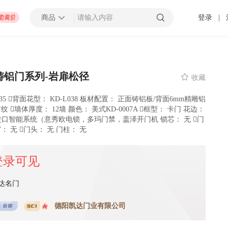
商品
登录
|
查看更多
铸铝门系列-岩扉松径

收藏
035 背面花型： KD-L038 板材配置： 正面铸铝板/背面6mm精雕铝
纹 墙体厚度： 12墙 颜色： 美式KD-0007A 框型： 卡门 花边：
招募截止
000万以上
上海市
： 进口智能系统（意秀欧电锁，多玛门禁，盖泽开门机 锁芯： 无 门
 发布 2025-01-10 截止
： 无 门头： 无 门柱： 无
登录可见
压力容器厂地块B房地产开发项目太阳能材料采购
招募中
0万以上
-
潍坊市
济南市
-
济宁市
-
青岛市
-
泰安市
-
淄博市
-
威海市
-
枣庄市
-
日照市
-
东营市
-
莱芜市
-
烟台
-
临
达名门
 发布 2099-12-31 截止
德阳凯达门业有限公司