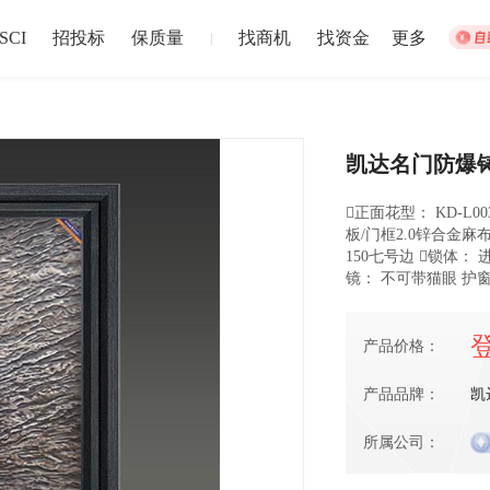
SCI
招投标
保质量
找商机
找资金
更多
|
凯达名门防爆
集体宿舍建设
松江站
正面花型： KD-L0
招募截止
板/门框2.0锌合金麻布
以上
盐城市
注册资本1
150七号边 锁体
024-12-30 截止
2024-12-02
镜： 不可带猫眼 护窗
中博华远压力容器厂地块B房地产开发项目储藏室门材料采购
中博华远
产品价格：
招募截止
上
济南市
-
青岛市
-
淄博市
-
枣庄市
-
东营市
-
烟台市
注册资本1
产品品牌：
凯
024-06-27 截止
2024-06-20
所属公司：