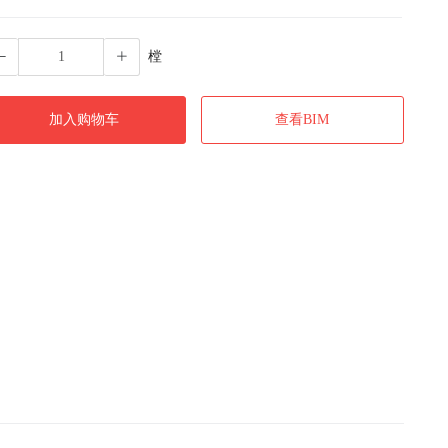
樘
加入购物车
查看BIM