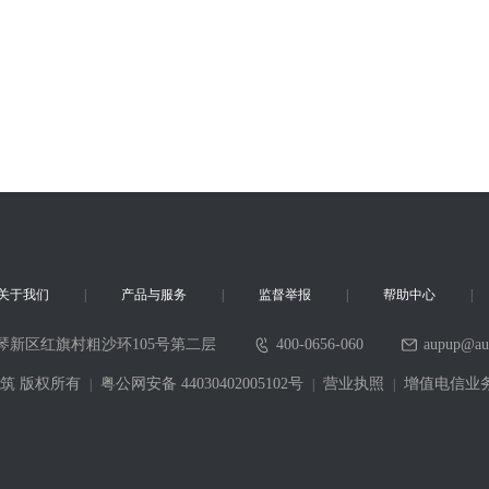
关于我们
产品与服务
监督举报
帮助中心
琴新区红旗村粗沙环105号第二层
400-0656-060
aupup@au
6 采筑 版权所有
粤公网安备 44030402005102号
营业执照
增值电信业