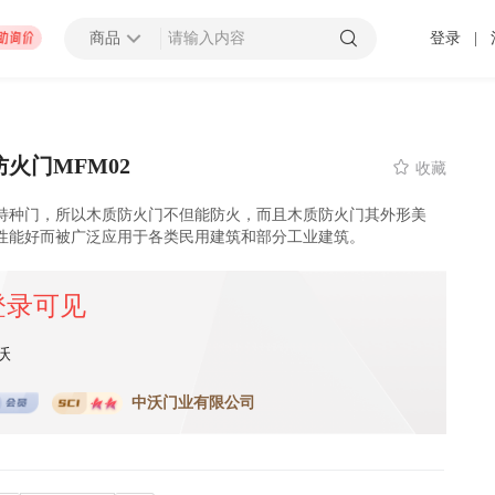
商品
登录
|
查看更多
火门MFM02

收藏
特种门，所以木质防火门不但能防火，而且木质防火门其外形美
性能好而被广泛应用于各类民用建筑和部分工业建筑。
招募截止
000万以上
上海市
 发布 2025-01-10 截止
登录可见
压力容器厂地块B房地产开发项目太阳能材料采购
沃
招募中
0万以上
-
潍坊市
济南市
-
济宁市
-
青岛市
-
泰安市
-
淄博市
-
威海市
-
枣庄市
-
日照市
-
东营市
-
莱芜市
-
烟台
-
临
中沃门业有限公司
 发布 2099-12-31 截止