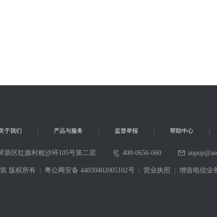
关于我们
产品与服务
监督举报
帮助中心
琴新区红旗村粗沙环105号第二层
400-0656-060
aupup@au
6 采筑 版权所有
粤公网安备 44030402005102号
营业执照
增值电信业