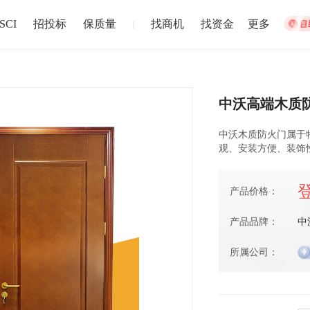
SCI
招投标
保质量
找商机
找资金
更多
|
中沃高端木质防
集体宿舍建设
松江站
中沃木质防火门属于
招募截止
观、安装方便、装饰
以上
盐城市
注册资本1
024-12-30 截止
2024-12-02
产品价格：
中博华远压力容器厂地块B房地产开发项目储藏室门材料采购
中博华远
产品品牌：
中
招募截止
上
济南市
-
青岛市
-
淄博市
-
枣庄市
-
东营市
-
烟台市
注册资本1
所属公司：
024-06-27 截止
2024-06-20