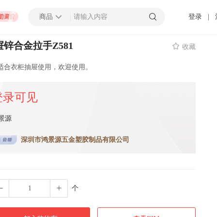
商品
登录
|
锌合金拉手Z581

收藏
查看更多
适合衣柜抽屉使用，欢迎使用。
登录可见
招募截止
000万以上
上海市
景源
 发布 2025-01-10 截止
深圳市鸿景源五金塑胶制品有限公司
压力容器厂地块B房地产开发项目太阳能材料采购
招募中
0万以上
-
潍坊市
济南市
-
济宁市
-
青岛市
-
泰安市
-
淄博市
-
威海市
-
枣庄市
-
日照市
-
东营市
-
莱芜市
-
烟台
-
临
 发布 2099-12-31 截止
个