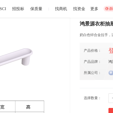
SCI
招投标
保质量
找商机
找资金
更多
|
鸿景源衣柜抽屉
奶白色锌合金拉手，
集体宿舍建设
松江站
产品价格：
招募截止
以上
盐城市
注册资本1
产品品牌：
鸿
024-12-30 截止
2024-12-02
所属公司：
中博华远压力容器厂地块B房地产开发项目储藏室门材料采购
中博华远
招募截止
上
济南市
-
青岛市
-
淄博市
-
枣庄市
-
东营市
-
烟台市
注册资本1
024-06-27 截止
2024-06-20
选择数量：