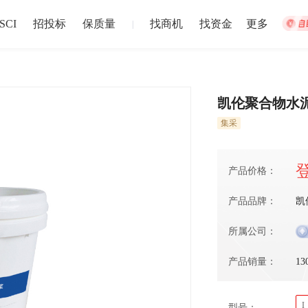
SCI
招投标
保质量
找商机
找资金
更多
|
凯伦聚合物水
集采
集体宿舍建设
松江站
招募截止
以上
盐城市
注册资本1
024-12-30 截止
产品价格：
2024-12-02
产品品牌：
凯
中博华远压力容器厂地块B房地产开发项目储藏室门材料采购
中博华远
所属公司：
招募截止
上
济南市
-
青岛市
-
淄博市
-
枣庄市
-
东营市
-
烟台市
注册资本1
产品销量：
13
024-06-27 截止
2024-06-20
I
型号：