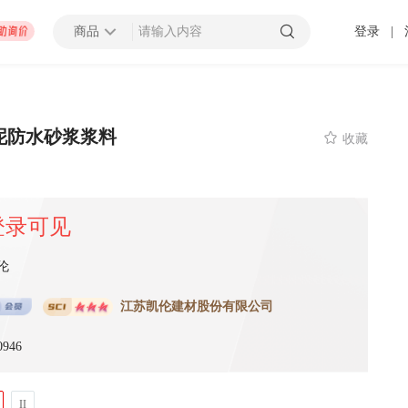
商品
登录
|
查看更多
泥防水砂浆浆料

收藏
招募截止
000万以上
上海市
登录可见
 发布 2025-01-10 截止
伦
压力容器厂地块B房地产开发项目太阳能材料采购
江苏凯伦建材股份有限公司
招募中
0万以上
-
潍坊市
济南市
-
济宁市
-
青岛市
-
泰安市
-
淄博市
-
威海市
-
枣庄市
-
日照市
-
东营市
-
莱芜市
-
烟台
-
临
0946
 发布 2099-12-31 截止
II