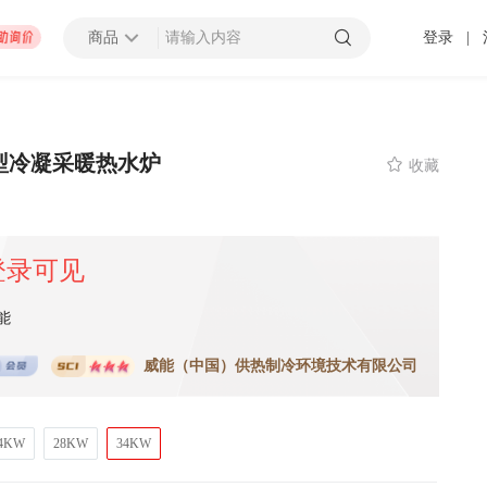
商品
登录
|
查看更多
型冷凝采暖热水炉

收藏
招募截止
000万以上
上海市
登录可见
 发布 2025-01-10 截止
能
压力容器厂地块B房地产开发项目太阳能材料采购
威能（中国）供热制冷环境技术有限公司
招募中
0万以上
-
潍坊市
济南市
-
济宁市
-
青岛市
-
泰安市
-
淄博市
-
威海市
-
枣庄市
-
日照市
-
东营市
-
莱芜市
-
烟台
-
临
单供暖型
 发布 2099-12-31 截止
4KW
28KW
34KW