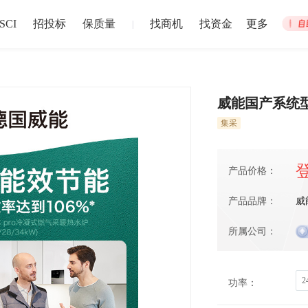
SCI
招投标
保质量
找商机
找资金
更多
|
威能国产系统
集采
集体宿舍建设
松江站
招募截止
以上
盐城市
注册资本1
024-12-30 截止
产品价格：
2024-12-02
产品品牌：
威
中博华远压力容器厂地块B房地产开发项目储藏室门材料采购
中博华远
所属公司：
招募截止
上
济南市
-
青岛市
-
淄博市
-
枣庄市
-
东营市
-
烟台市
注册资本1
024-06-27 截止
2024-06-20
功能：
2
功率：