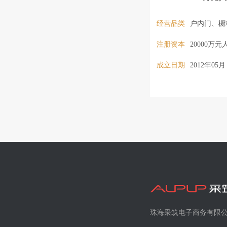
票代码：00257
经营品类
家居股份有限公司
注册资本
20000万
民币。依托索菲
力，为实现装配式
成立日期
2012年05月
装饰有限公司”
内门系统、家具
店、企事业单位
批量项目，业务
备专业的销售、
队，以项目管理
管理流程、精细
服务态度、设计
持续创造价值，
珠海采筑电子商务有限